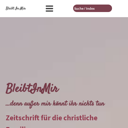
Suche
Bleibt In Mir
BleibtInMir
...denn außer mir könnt ihr nichts tun
Zeitschrift für die christliche