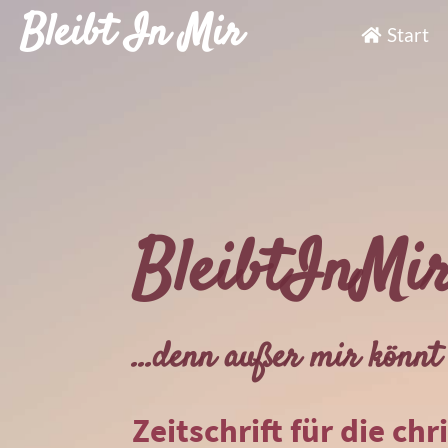
Bleibt In Mir
Start
BleibtInMi
...denn außer mir könnt 
Zeitschrift für die chr