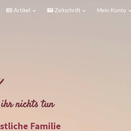
Artikel
Zeitschrift
Mein Konto
r
ihr nichts tun
istliche Familie