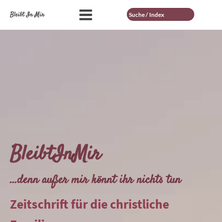
Suche
Bleibt In Mir
BleibtInMir
...denn außer mir könnt ihr nichts tun
Zeitschrift für die christliche