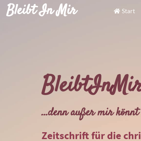
Bleibt In Mir
Start
BleibtInMi
...denn außer mir könnt 
Zeitschrift für die chr