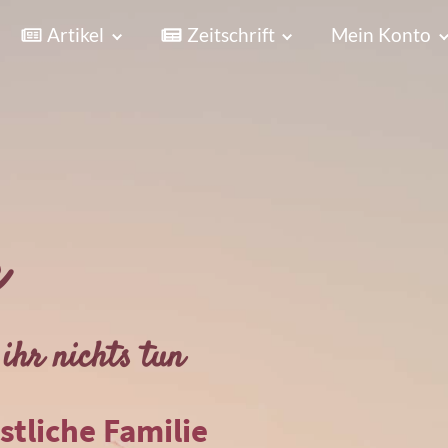
Artikel
Zeitschrift
Mein Konto
r
ihr nichts tun
istliche Familie