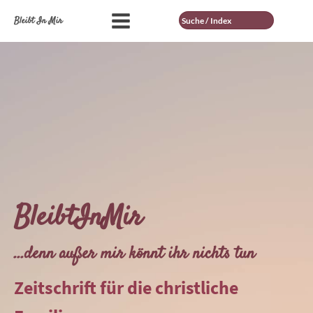
Suche
Bleibt In Mir
BleibtInMir
...denn außer mir könnt ihr nichts tun
Zeitschrift für die christliche