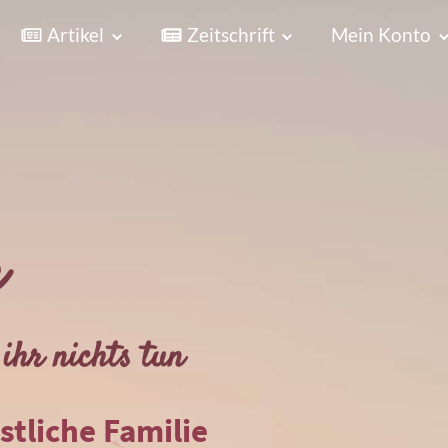
Artikel
Zeitschrift
Mein Konto
r
ihr nichts tun
istliche Familie