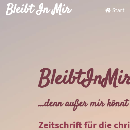
Bleibt In Mir
Start
BleibtInMi
...denn außer mir könnt 
Zeitschrift für die chr