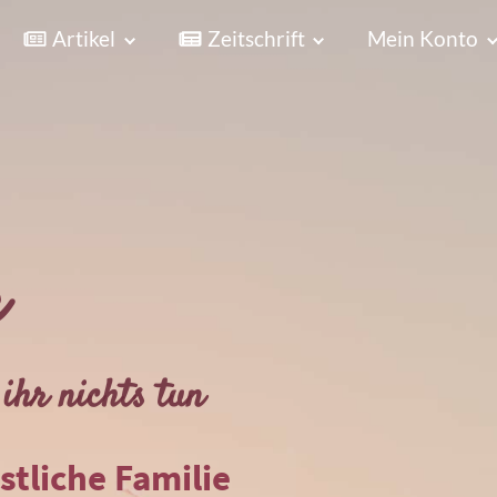
Artikel
Zeitschrift
Mein Konto
r
ihr nichts tun
istliche Familie