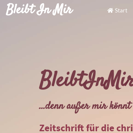
Bleibt In Mir
Start
BleibtInMi
...denn außer mir könnt 
Zeitschrift für die chr