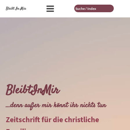
Suche
Bleibt In Mir
BleibtInMir
...denn außer mir könnt ihr nichts tun
Zeitschrift für die christliche