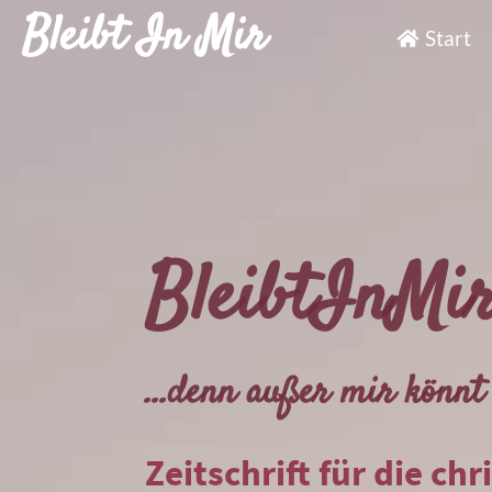
Bleibt In Mir
Start
BleibtInMi
...denn außer mir könnt 
Zeitschrift für die chr