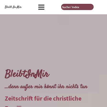
Suche
Bleibt In Mir
BleibtInMir
...denn außer mir könnt ihr nichts tun
Zeitschrift für die christliche