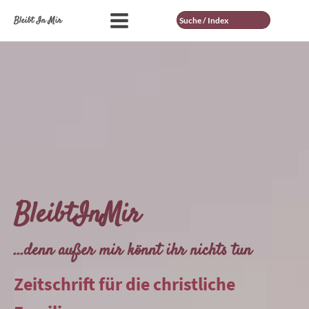
Suche
Bleibt In Mir
BleibtInMir
...denn außer mir könnt ihr nichts tun
Zeitschrift für die christliche