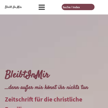
Suche
Bleibt In Mir
BleibtInMir
...denn außer mir könnt ihr nichts tun
Zeitschrift für die christliche