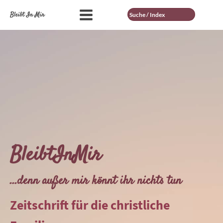
Suche
Bleibt In Mir
BleibtInMir
...denn außer mir könnt ihr nichts tun
Zeitschrift für die christliche