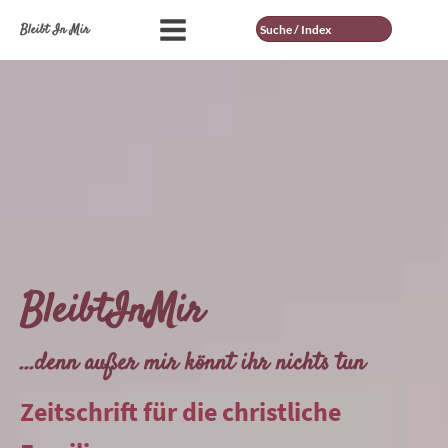
Suche
Bleibt In Mir
BleibtInMir
...denn außer mir könnt ihr nichts tun
Zeitschrift für die christliche