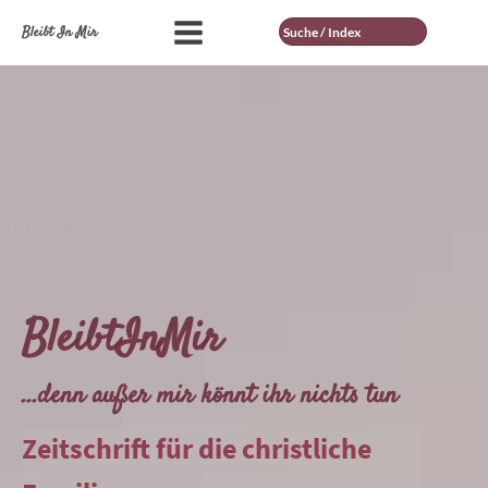
Suche
Bleibt In Mir
BleibtInMir
...denn außer mir könnt ihr nichts tun
Zeitschrift für die christliche