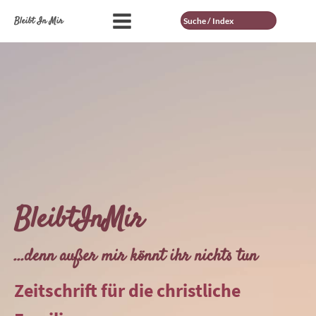
Suche
Bleibt In Mir
BleibtInMir
...denn außer mir könnt ihr nichts tun
Zeitschrift für die christliche