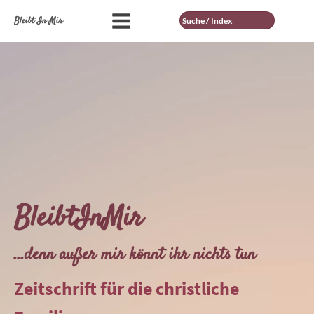
Suche
Bleibt In Mir
BleibtInMir
...denn außer mir könnt ihr nichts tun
Zeitschrift für die christliche