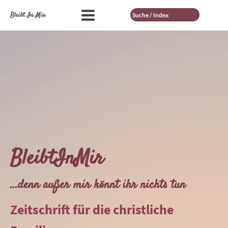
Suche
Bleibt In Mir
BleibtInMir
...denn außer mir könnt ihr nichts tun
Zeitschrift für die christliche