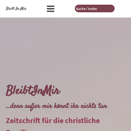
Suche
Bleibt In Mir
BleibtInMir
...denn außer mir könnt ihr nichts tun
Zeitschrift für die christliche