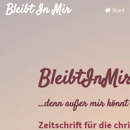
Bleibt In Mir
Start
BleibtInMi
...denn außer mir könnt 
Zeitschrift für die chr