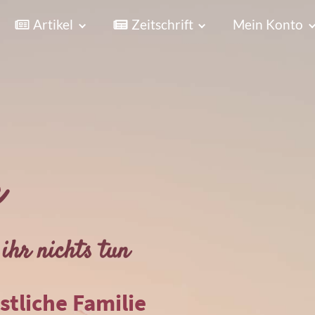
Artikel
Zeitschrift
Mein Konto
r
ihr nichts tun
istliche Familie