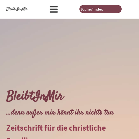
Suche
Bleibt In Mir
BleibtInMir
...denn außer mir könnt ihr nichts tun
Zeitschrift für die christliche