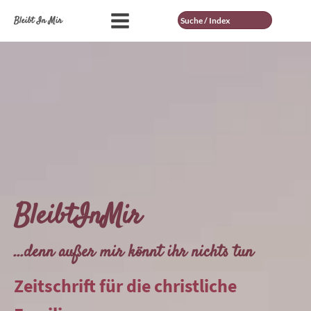
Suche
Bleibt In Mir
BleibtInMir
...denn außer mir könnt ihr nichts tun
Zeitschrift für die christliche