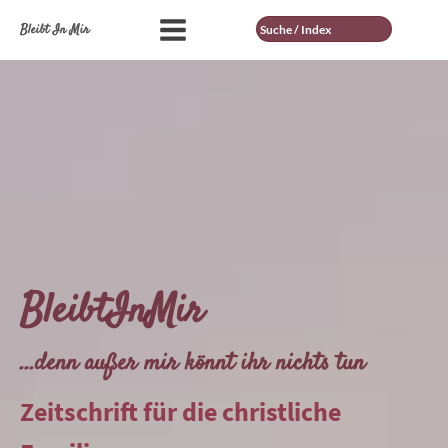
Suche
Bleibt In Mir
BleibtInMir
...denn außer mir könnt ihr nichts tun
Zeitschrift für die christliche