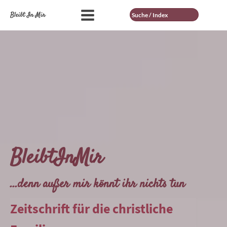
Suche
Bleibt In Mir
BleibtInMir
...denn außer mir könnt ihr nichts tun
Zeitschrift für die christliche