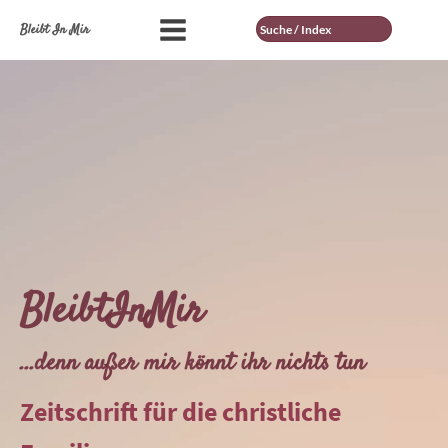
Suche
Bleibt In Mir
BleibtInMir
...denn außer mir könnt ihr nichts tun
Zeitschrift für die christliche