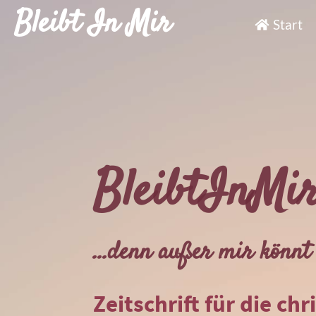
Bleibt In Mir
Start
BleibtInMi
...denn außer mir könnt 
Zeitschrift für die chr