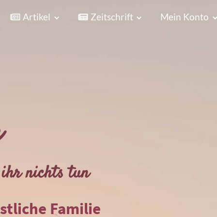
Artikel
Zeitschrift
Mein Konto
r
ihr nichts tun
istliche Familie