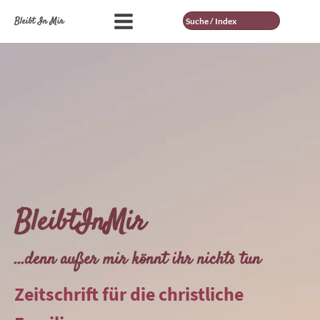
Suche
Bleibt In Mir
BleibtInMir
...denn außer mir könnt ihr nichts tun
Zeitschrift für die christliche