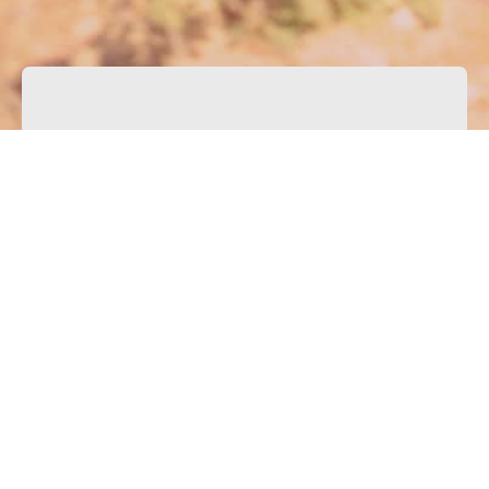
Artikel zum Thema
"Das Wort Gottes"
Artikel
Beispiele für die Wirkung des
Wortes Gottes