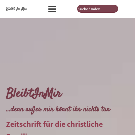
Suche
Bleibt In Mir
BleibtInMir
...denn außer mir könnt ihr nichts tun
Zeitschrift für die christliche