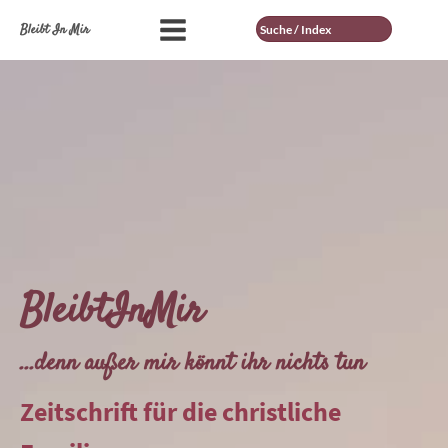
Suche
Bleibt In Mir
BleibtInMir
...denn außer mir könnt ihr nichts tun
Zeitschrift für die christliche