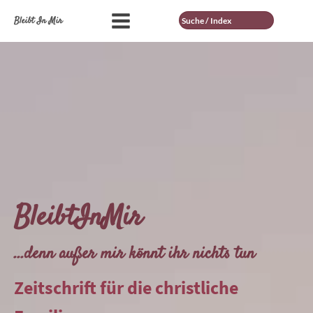
Suche
Bleibt In Mir
BleibtInMir
...denn außer mir könnt ihr nichts tun
Zeitschrift für die christliche