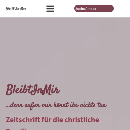
Suche
Bleibt In Mir
BleibtInMir
...denn außer mir könnt ihr nichts tun
Zeitschrift für die christliche