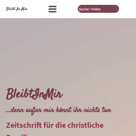
Suche
Bleibt In Mir
BleibtInMir
...denn außer mir könnt ihr nichts tun
Zeitschrift für die christliche