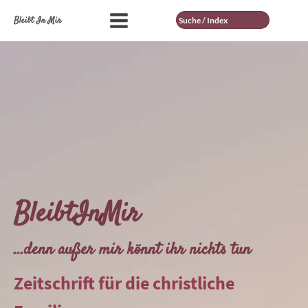
Suche
Bleibt In Mir
BleibtInMir
...denn außer mir könnt ihr nichts tun
Zeitschrift für die christliche