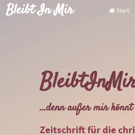
Bleibt In Mir
Start
BleibtInMi
...denn außer mir könnt 
Zeitschrift für die chr