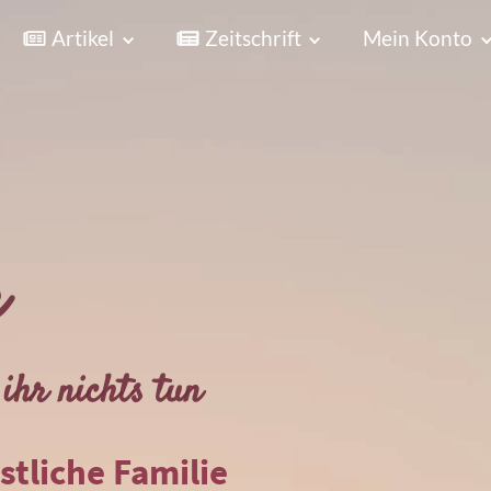
Artikel
Zeitschrift
Mein Konto
r
ihr nichts tun
istliche Familie