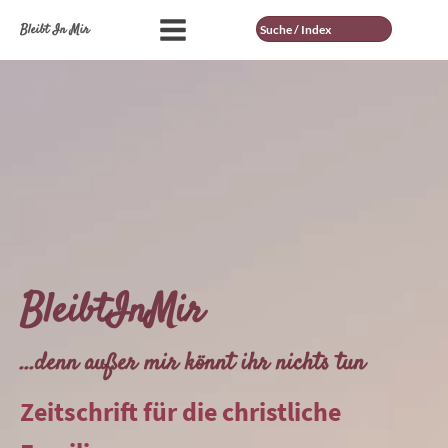
Suche
Bleibt In Mir
BleibtInMir
...denn außer mir könnt ihr nichts tun
Zeitschrift für die christliche