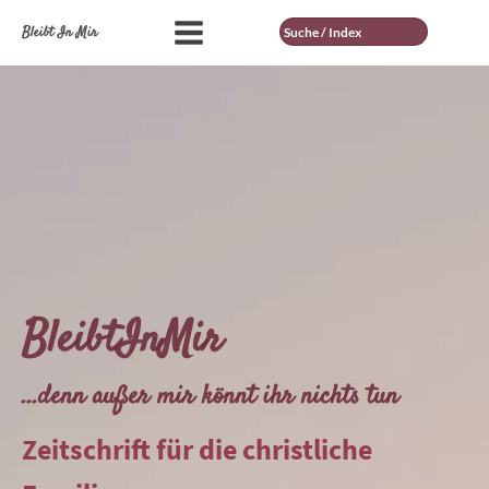
Suche
Bleibt In Mir
BleibtInMir
...denn außer mir könnt ihr nichts tun
Zeitschrift für die christliche