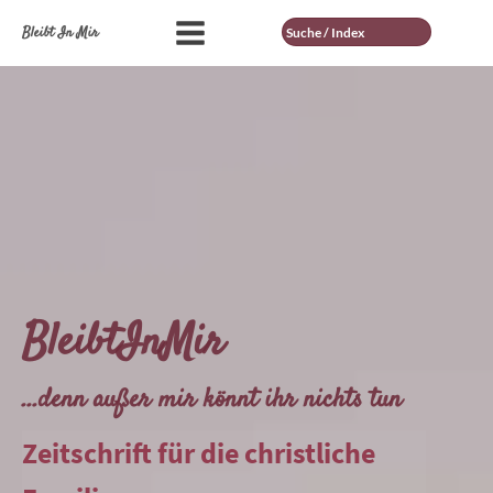
Suche
Bleibt In Mir
BleibtInMir
...denn außer mir könnt ihr nichts tun
Zeitschrift für die christliche