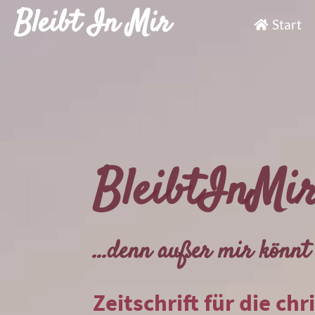
Bleibt In Mir
Start
BleibtInMi
...denn außer mir könnt 
Zeitschrift für die chr