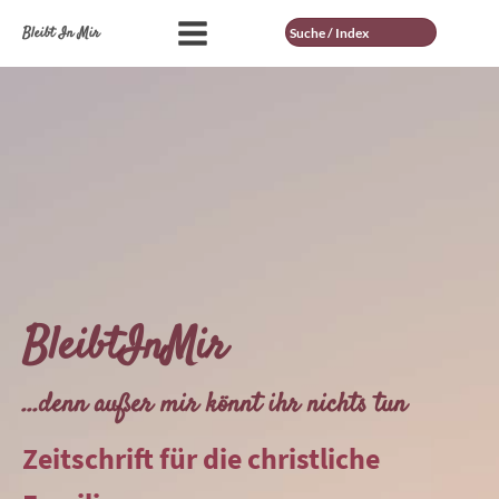
Suche
Bleibt In Mir
BleibtInMir
...denn außer mir könnt ihr nichts tun
Zeitschrift für die christliche